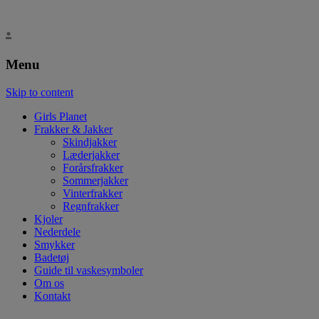
.
Menu
Skip to content
Girls Planet
Frakker & Jakker
Skindjakker
Læderjakker
Forårsfrakker
Sommerjakker
Vinterfrakker
Regnfrakker
Kjoler
Nederdele
Smykker
Badetøj
Guide til vaskesymboler
Om os
Kontakt