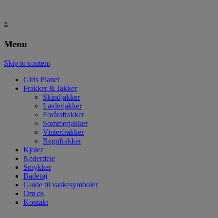
.
Menu
Skip to content
Girls Planet
Frakker & Jakker
Skindjakker
Læderjakker
Forårsfrakker
Sommerjakker
Vinterfrakker
Regnfrakker
Kjoler
Nederdele
Smykker
Badetøj
Guide til vaskesymboler
Om os
Kontakt