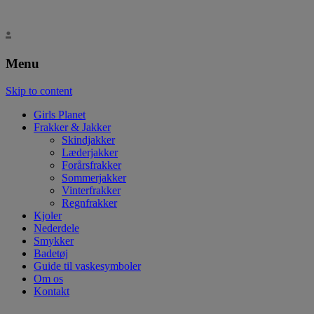
.
Menu
Skip to content
Girls Planet
Frakker & Jakker
Skindjakker
Læderjakker
Forårsfrakker
Sommerjakker
Vinterfrakker
Regnfrakker
Kjoler
Nederdele
Smykker
Badetøj
Guide til vaskesymboler
Om os
Kontakt