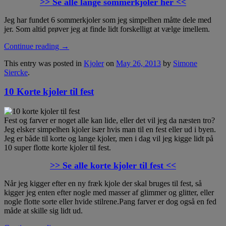
>> Se alle lange sommerkjoler her <<
Jeg har fundet 6 sommerkjoler som jeg simpelhen måtte dele med
jer. Som altid prøver jeg at finde lidt forskelligt at vælge imellem.
Continue reading
→
This entry was posted in
Kjoler
on
May 26, 2013
by
Simone
Siercke
.
10 Korte kjoler til fest
Fest og farver er noget alle kan lide, eller det vil jeg da næsten tro?
Jeg elsker simpelhen kjoler især hvis man til en fest eller ud i byen.
Jeg er både til korte og lange kjoler, men i dag vil jeg kigge lidt på
10 super flotte korte kjoler til fest.
>> Se alle korte kjoler til fest <<
Når jeg kigger efter en ny fræk kjole der skal bruges til fest, så
kigger jeg enten efter nogle med masser af glimmer og glitter, eller
nogle flotte sorte eller hvide stilrene.Pang farver er dog også en fed
måde at skille sig lidt ud.