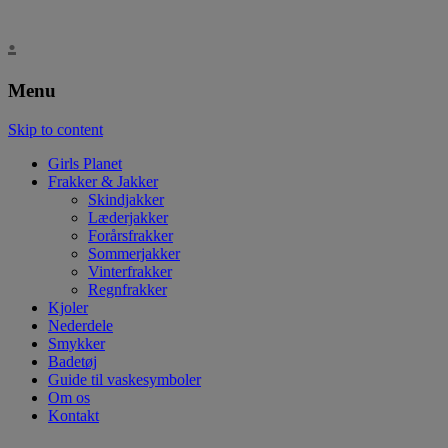
.
Menu
Skip to content
Girls Planet
Frakker & Jakker
Skindjakker
Læderjakker
Forårsfrakker
Sommerjakker
Vinterfrakker
Regnfrakker
Kjoler
Nederdele
Smykker
Badetøj
Guide til vaskesymboler
Om os
Kontakt