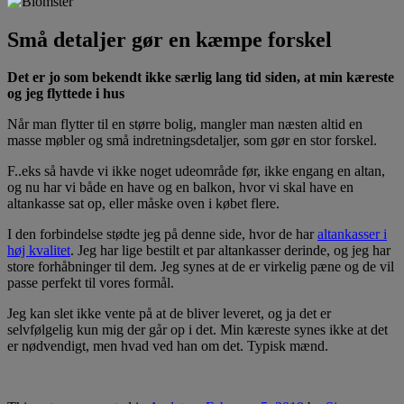
Små detaljer gør en kæmpe forskel
Det er jo som bekendt ikke særlig lang tid siden, at min kæreste
og jeg flyttede i hus
Når man flytter til en større bolig, mangler man næsten altid en
masse møbler og små indretningsdetaljer, som gør en stor forskel.
F..eks så havde vi ikke noget udeområde før, ikke engang en altan,
og nu har vi både en have og en balkon, hvor vi skal have en
altankasse sat op, eller måske oven i købet flere.
I den forbindelse stødte jeg på denne side, hvor de har
altankasser i
høj kvalitet
. Jeg har lige bestilt et par altankasser derinde, og jeg har
store forhåbninger til dem. Jeg synes at de er virkelig pæne og de vil
passe perfekt til vores formål.
Jeg kan slet ikke vente på at de bliver leveret, og ja det er
selvfølgelig kun mig der går op i det. Min kæreste synes ikke at det
er nødvendigt, men hvad ved han om det. Typisk mænd.