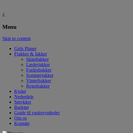
.
Menu
Skip to content
Girls Planet
Frakker & Jakker
Skindjakker
Læderjakker
Forårsfrakker
Sommerjakker
Vinterfrakker
Regnfrakker
Kjoler
Nederdele
Smykker
Badetøj
Guide til vaskesymboler
Om os
Kontakt