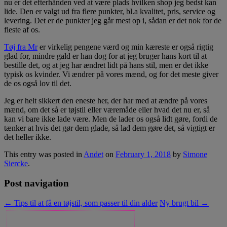
nu er det efterhånden ved at være plads hvilken shop jeg bedst kan
lide. Den er valgt ud fra flere punkter, bl.a kvalitet, pris, service og
levering. Det er de punkter jeg går mest op i, sådan er det nok for de
fleste af os.
Tøj fra Mr
er virkelig pengene værd og min kæreste er også rigtig
glad for, mindre gald er han dog for at jeg bruger hans kort til at
bestille det, og at jeg har ændret lidt på hans stil, men er det ikke
typisk os kvinder. Vi ændrer på vores mænd, og for det meste giver
de os også lov til det.
Jeg er helt sikkert den eneste her, der har med at ændre på vores
mænd, om det så er tøjstil eller væremåde eller hvad det nu er, så
kan vi bare ikke lade være. Men de lader os også lidt gøre, fordi de
tænker at hvis det gør dem glade, så lad dem gøre det, så vigtigt er
det heller ikke.
This entry was posted in
Andet
on
February 1, 2018
by
Simone
Siercke
.
Post navigation
←
Tips til at få en tøjstil, som passer til din alder
Ny brugt bil
→