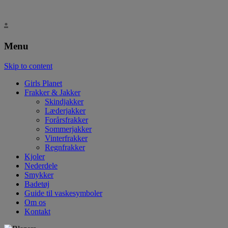
.
Menu
Skip to content
Girls Planet
Frakker & Jakker
Skindjakker
Læderjakker
Forårsfrakker
Sommerjakker
Vinterfrakker
Regnfrakker
Kjoler
Nederdele
Smykker
Badetøj
Guide til vaskesymboler
Om os
Kontakt