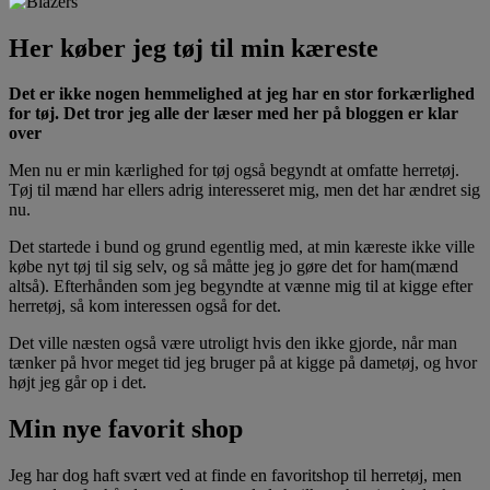
Her køber jeg tøj til min kæreste
Det er ikke nogen hemmelighed at jeg har en stor forkærlighed
for tøj. Det tror jeg alle der læser med her på bloggen er klar
over
Men nu er min kærlighed for tøj også begyndt at omfatte herretøj.
Tøj til mænd har ellers adrig interesseret mig, men det har ændret sig
nu.
Det startede i bund og grund egentlig med, at min kæreste ikke ville
købe nyt tøj til sig selv, og så måtte jeg jo gøre det for ham(mænd
altså). Efterhånden som jeg begyndte at vænne mig til at kigge efter
herretøj, så kom interessen også for det.
Det ville næsten også være utroligt hvis den ikke gjorde, når man
tænker på hvor meget tid jeg bruger på at kigge på dametøj, og hvor
højt jeg går op i det.
Min nye favorit shop
Jeg har dog haft svært ved at finde en favoritshop til herretøj, men