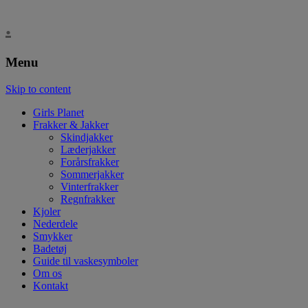
.
Menu
Skip to content
Girls Planet
Frakker & Jakker
Skindjakker
Læderjakker
Forårsfrakker
Sommerjakker
Vinterfrakker
Regnfrakker
Kjoler
Nederdele
Smykker
Badetøj
Guide til vaskesymboler
Om os
Kontakt