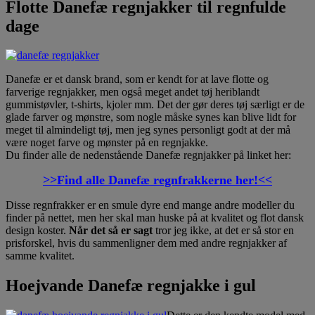
Flotte Danefæ regnjakker til regnfulde
dage
Danefæ er et dansk brand, som er kendt for at lave flotte og
farverige regnjakker, men også meget andet tøj heriblandt
gummistøvler, t-shirts, kjoler mm. Det der gør deres tøj særligt er de
glade farver og mønstre, som nogle måske synes kan blive lidt for
meget til almindeligt tøj, men jeg synes personligt godt at der må
være noget farve og mønster på en regnjakke.
Du finder alle de nedenstående Danefæ regnjakker på linket her:
>>Find alle Danefæ regnfrakkerne her!<<
Disse regnfrakker er en smule dyre end mange andre modeller du
finder på nettet, men her skal man huske på at kvalitet og flot dansk
design koster.
Når det så er sagt
tror jeg ikke, at det er så stor en
prisforskel, hvis du sammenligner dem med andre regnjakker af
samme kvalitet.
Hoejvande Danefæ regnjakke i gul