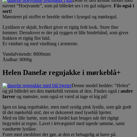
Dette er den kendte model med
navnet “Hoejvande”, som på billedet ses i en gul udgave.
Fås også i
sort!
Mønsteret på stoffet er bredde striber i lysegul og mørkegul.
Lynlåsen er skjult, hvilket giver et rigtig fedt look. Store fine
lommer. Derudover er der på ryggen et lille bindebånd, som giver
frakken et rigtig flot fald.
Er vindtæt og med vindfang i ærmerne.
Vandafvisende: 8000mm
Åndbar: 8000g
Helen Danefæ regnjakke i mørkeblå+
Denne model hedder: “Helen”
og på billedet ses den mørkeblå version af den. Findes også i
andre
farver
og mønstre, som også er værd at tage et kig på!
Igen en lang regnfrakke, men med synlig pink lynlås, som går godt
til det mørkeblå stof, der er dekoreret med lyseblå hjerter.
Med en lille hætte, som med fordel kan bruges når det rigtigt
begyndet at regne. Lavet i letvægtstof med tapede sømme, samt
vandtætte lynlåse.
Foret med meshfoer der gør, at den er behagelig at have på.