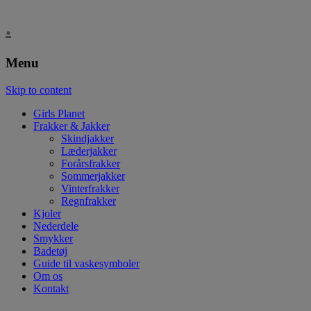
.
Menu
Skip to content
Girls Planet
Frakker & Jakker
Skindjakker
Læderjakker
Forårsfrakker
Sommerjakker
Vinterfrakker
Regnfrakker
Kjoler
Nederdele
Smykker
Badetøj
Guide til vaskesymboler
Om os
Kontakt