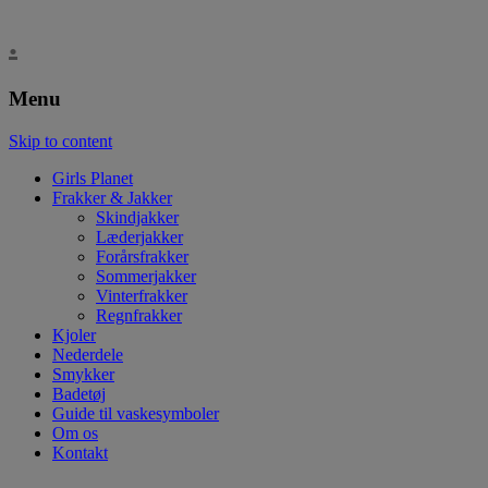
.
Menu
Skip to content
Girls Planet
Frakker & Jakker
Skindjakker
Læderjakker
Forårsfrakker
Sommerjakker
Vinterfrakker
Regnfrakker
Kjoler
Nederdele
Smykker
Badetøj
Guide til vaskesymboler
Om os
Kontakt