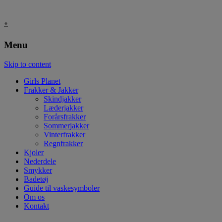
.
Menu
Skip to content
Girls Planet
Frakker & Jakker
Skindjakker
Læderjakker
Forårsfrakker
Sommerjakker
Vinterfrakker
Regnfrakker
Kjoler
Nederdele
Smykker
Badetøj
Guide til vaskesymboler
Om os
Kontakt