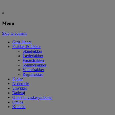
.
Menu
Skip to content
Girls Planet
Frakker & Jakker
Skindjakker
Læderjakker
Forårsfrakker
Sommerjakker
Vinterfrakker
Regnfrakker
Kjoler
Nederdele
Smykker
Badetøj
Guide til vaskesymboler
Om os
Kontakt