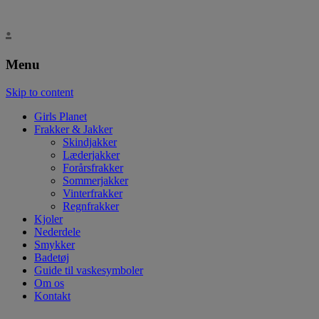
.
Menu
Skip to content
Girls Planet
Frakker & Jakker
Skindjakker
Læderjakker
Forårsfrakker
Sommerjakker
Vinterfrakker
Regnfrakker
Kjoler
Nederdele
Smykker
Badetøj
Guide til vaskesymboler
Om os
Kontakt